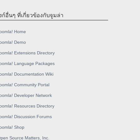
งก์อื่นๆ ที่เกี่ยวข้องกับจูมล่า
oomla! Home
oomla! Demo
oomla! Extensions Directory
oomla! Language Packages
oomla! Documentation Wiki
oomla! Community Portal
oomla! Developer Network
oomla! Resources Directory
oomla! Discussion Forums
oomla! Shop
pen Source Matters, Inc.