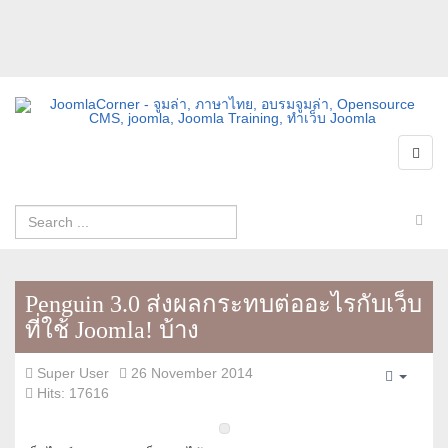
Penguin 3.0 ส่งผลกระทบต่ออะไรกับเว็บ
ที่ใช้ Joomla! บ้าง
Super User
26 November 2014
Empty
Hits: 17616