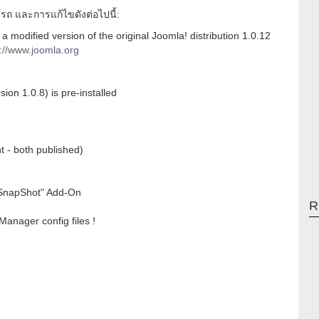
ถ และการแก้ไขดังต่อไปนี้:
a modified version of the original Joomla! distribution 1.0.12
p://www.joomla.org
on 1.0.8) is pre-installed
t - both published)
SnapShot" Add-On
R
Manager config files !