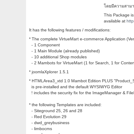
โดยมีความสามาร
This Package is 
available at
htt
It has the following features / modifications:
* The complete VirtueMart e-commerce Application (Versi
- 1 Component
- 1 Main Module (already published)
- 10 additional Shop modules
- 2 Mambots for VirtueMart (1 for Search, 1 for Conten
* joomlaXplorer 1.5.1
* HTMLArea3_xtd 1.0 Mambot Edition PLUS "Product_
is pre-installed and the default WYSIWYG Editor
! includes the security fix for the ImageManager & File
* the following Templates are included:
- Siteground 25, 26 and 28
- Red Evolution 29
- dwd_greybusiness
- limbocms