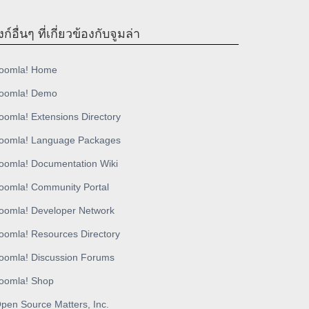
งก์อื่นๆ ที่เกี่ยวข้องกับจูมล่า
oomla! Home
oomla! Demo
oomla! Extensions Directory
oomla! Language Packages
oomla! Documentation Wiki
oomla! Community Portal
oomla! Developer Network
oomla! Resources Directory
oomla! Discussion Forums
oomla! Shop
pen Source Matters, Inc.