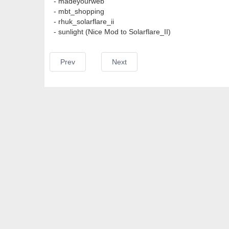
- madeyourweb
- mbt_shopping
- rhuk_solarflare_ii
- sunlight (Nice Mod to Solarflare_II)
Prev
Next