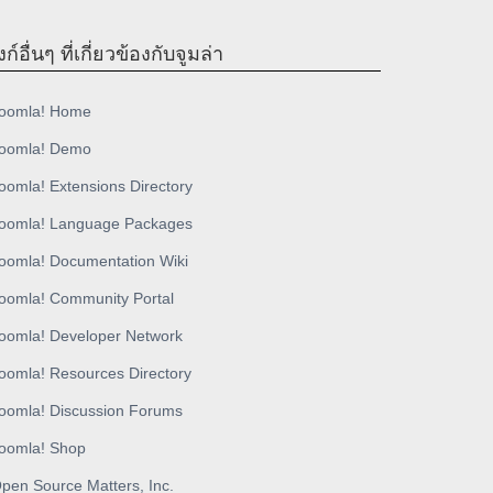
งก์อื่นๆ ที่เกี่ยวข้องกับจูมล่า
oomla! Home
oomla! Demo
oomla! Extensions Directory
oomla! Language Packages
oomla! Documentation Wiki
oomla! Community Portal
oomla! Developer Network
oomla! Resources Directory
oomla! Discussion Forums
oomla! Shop
pen Source Matters, Inc.