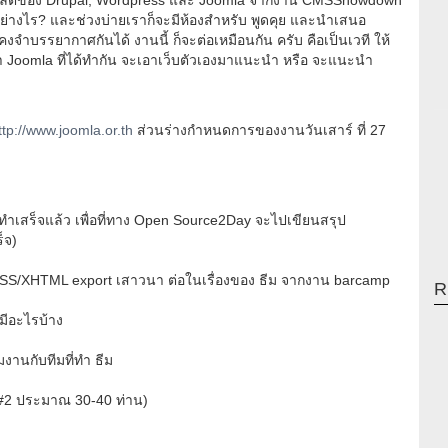
เทมเพลตของ Drupal, Wordpress และ Joomla จากงาน CMSShowdown
อย่างไร? และช่วงบ่ายเราก็จะมีห้องสำหรับ พูดคุย และนำเสนอ
 คงจำบรรยากาศกันได้ งานนี้ ก็จะต่อเหมือนกัน ครับ คือเป็นเวที ให้
า Joomla ที่ได้ทำกัน จะเอาเว็บตัวเองมาแนะนำ หรือ จะแนะนำ
ttp://www.joomla.or.th
ส่วนร่างกำหนดการของงานวันเสาร์ ที่ 27
ี่ทำเสร็จแล้ว เพื่อที่ทาง Open Source2Day จะไปเขียนสรุป
็จ)
 CSS/XHTML export เสาวนา ต่อในเรื่องของ ธีม จากงาน barcamp
R
มีอะไรบ้าง
มงานกับทีมที่ทำ ธีม
g#2 ประมาณ 30-40 ท่าน)