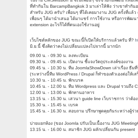
ในงาน CMSMission นี้ จะมีเพื่อนๆ ซึ่งช่วยกันพัฒนา
ที่ทำกันใน BarcampBangkok 3 มาเล่าให้ฟัง ว่าเขาทำกัน
สำหรับ JUG ครับ? เพื่อนๆ ที่ได้เคยมางาน JUG ครั้งที่แล้ว
เพื่อนๆ ได้มานำเสนอ ได้มาแชร์ การใช้งาน หรือการพัฒน
extension อะไรก็ได้ที่ตนเองใช้งานอยู่
เว็บไซต์หลักของ JUG ขณะนี้ก็เปิดให้บริการแล้วครับ ที่?
h
มิ.ย.นี้ ซึ่งคิดว่าคงไม่เปลี่ยนแปลงไปจากนี้ มากนัก
09.00 น. - 09.30 น. ลงทะเบียน
09.30 น. - 09.45 น. เปิดงาน ชี้แจงวัตถุประสงค์ของงาน
09.45 น. - 10.30 น. ทีม JoomlaShowDown เล่าเรื่อง ธีมท
(ระหว่างนี้ทีม WordPress / Drupal ก็ทำของตัวเองต่อให้เสร
10.30 น. - 10.45 น. พักเบรค
10.45 น. - 12.00 น. ทีม Wordpress และ Drupal รวมถึง
12.00 น. - 13.00 น. พักทานอาหาร
13.15 น. - 15.30 น. เสวนา guide line เว็บราชการ ว่าต้อง
15.30 น. - 15.45 น. เบรค
15.45 น. - 16.30 น. สอบถาม ปรึกษาพูดคุยกันระหว่างผู้ร่ว
บ่ายแยกห้อง (ของ Joomla ปรับเป็นเนื้องาน JUG Meetin
13.15 น. - 16.00 น. สมาชิก JUG ผลักเปลี่ยนกัน present