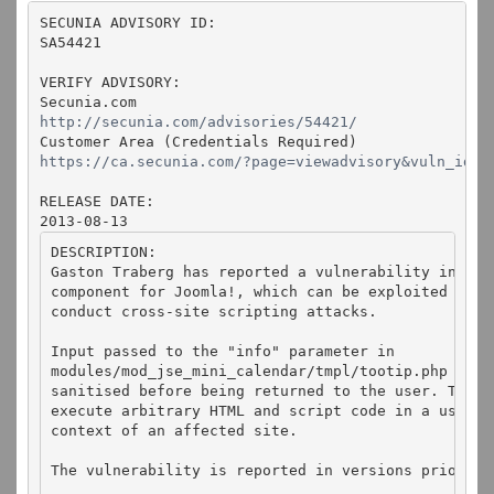
SECUNIA ADVISORY ID:

SA54421

VERIFY ADVISORY:

http://secunia.com/advisories/54421/
https://ca.secunia.com/?page=viewadvisory&vuln_id=5
RELEASE DATE:

2013-08-13
DESCRIPTION:

Gaston Traberg has reported a vulnerability in the 
component for Joomla!, which can be exploited by m
conduct cross-site scripting attacks.

Input passed to the "info" parameter in

modules/mod_jse_mini_calendar/tmpl/tootip.php is no
sanitised before being returned to the user. This 
execute arbitrary HTML and script code in a user's
context of an affected site.

The vulnerability is reported in versions prior to 