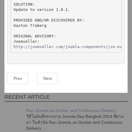
SOLUTION:

Update to version 1.0.1.

PROVIDED AND/OR DISCOVERED BY:

Gaston Traberg

ORIGINAL ADVISORY:

http://joomseller.com/joomla-components/jse-event.
Prev
Next
RECENT ARTICLE
Run Joomla on Docker and Continuous Delivery
วีดีโอบันทึกจากงาน Joomla Day Bangkok 2014 ที่ผ่าน
มา ในหัวข้อ Run Joomla on Docker and Continuous
Delivery ...