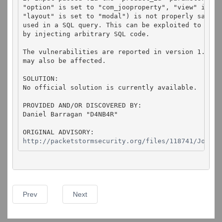
"option" is set to "com_jooproperty", "view" is se
"layout" is set to "modal") is not properly sanitis
used in a SQL query. This can be exploited to mani
by injecting arbitrary SQL code.

The vulnerabilities are reported in version 1.13.0.
may also be affected.

SOLUTION:

No official solution is currently available.

PROVIDED AND/OR DISCOVERED BY:

Daniel Barragan "D4NB4R"

http://packetstormsecurity.org/files/118741/Joomla
Prev
Next