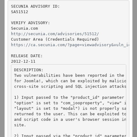
SECUNIA ADVISORY ID:

SA51512

VERIFY ADVISORY:

http://secunia.com/advisories/51512/
https://ca.secunia.com/?page=viewadvisory&vuln_id=5
RELEASE DATE:

2012-12-11
DESCRIPTION:

Two vulnerabilities have been reported in the JooPr
for Joomla!, which can be exploited by malicious pe
cross-site scripting and SQL injection attacks.

1) Input passed to the "product_id" parameter in in
"option" is set to "com_jooproperty", "view" is se
"layout" is set to "modal") is not properly sanitis
returned to the user. This can be exploited to exe
and script code in a user's browser session in con
site.

2) Input passed via the "product_id" parameter to i