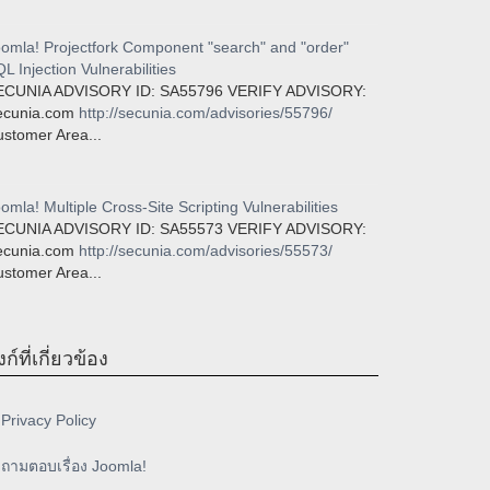
omla! Projectfork Component "search" and "order"
L Injection Vulnerabilities
ECUNIA ADVISORY ID: SA55796 VERIFY ADVISORY:
ecunia.com
http://secunia.com/advisories/55796/
stomer Area...
omla! Multiple Cross-Site Scripting Vulnerabilities
ECUNIA ADVISORY ID: SA55573 VERIFY ADVISORY:
ecunia.com
http://secunia.com/advisories/55573/
stomer Area...
งก์ที่เกี่ยวข้อง
Privacy Policy
ถามตอบเรื่อง Joomla!