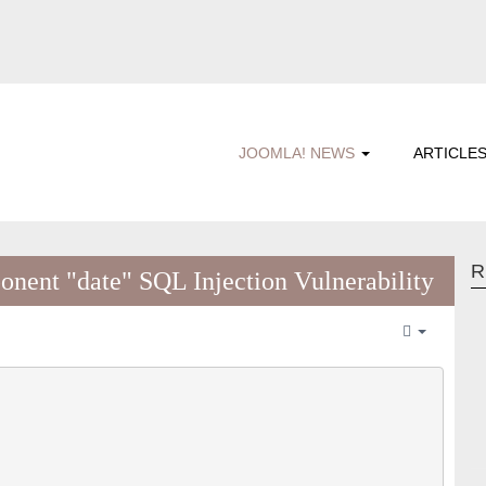
JOOMLA! NEWS
ARTICLE
R
nent "date" SQL Injection Vulnerability
Empty