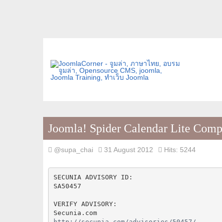
Joomla! Spider Calendar Lite Compo
@supa_chai
31 August 2012
Hits: 5244
SECUNIA ADVISORY ID:

SA50457

VERIFY ADVISORY:

http://secunia.com/advisories/50457/