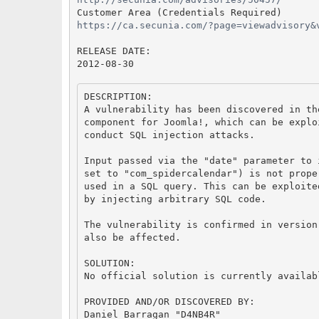
https://ca.secunia.com/?page=viewadvisory&
RELEASE DATE:

DESCRIPTION:

A vulnerability has been discovered in th
component for Joomla!, which can be explo
conduct SQL injection attacks.

Input passed via the "date" parameter to 
set to "com_spidercalendar") is not prope
used in a SQL query. This can be exploite
by injecting arbitrary SQL code.

The vulnerability is confirmed in version
also be affected.

SOLUTION:

No official solution is currently availabl
PROVIDED AND/OR DISCOVERED BY:

Daniel Barragan "D4NB4R"
