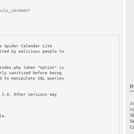
vuln_id=50457
e Spider Calendar Lite

ited by malicious people to

index.php (when "option" is

rly sanitised before being

d to manipulate SQL queries

R
 1.4. Other versions may

Jo
In
S
e.

S
Cu