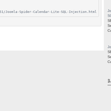
Jo
51/Joomla-Spider-Calendar-Lite-SQL-Injection.html
SQ
S
S
Cu
Jo
S
S
Cu
ลิ