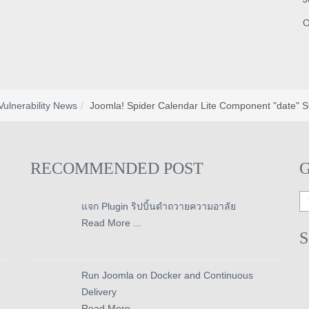
O
Vulnerability News
Joomla! Spider Calendar Lite Component "date" SQL
RECOMMENDED POST
แจก Plugin ริปบิ้นดำถวายความอาลัย
Read More ...
Run Joomla on Docker and Continuous
Delivery
Read More ...