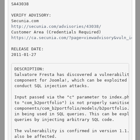
SA43038

VERIFY ADVISORY:

http://secunia.com/advisories/43038/
https://ca.secunia.com/?page=viewadvisory&vuln_id=4
RELEASE DATE:

DESCRIPTION:

Salvatore Fresta has discovered a vulnerability in 
component for Joomla!, which can be exploited by m
conduct SQL injection attacks.

Input passed via the "c" parameter to index.php (w
to "com_b2portfolio") is not properly sanitised in

components/com_b2portfolio/models/b2portfolio.php b
in being used in SQL queries. This can be exploite
queries by injecting arbitrary SQL code.

The vulnerability is confirmed in version 1.1. Othe
also be affected.
