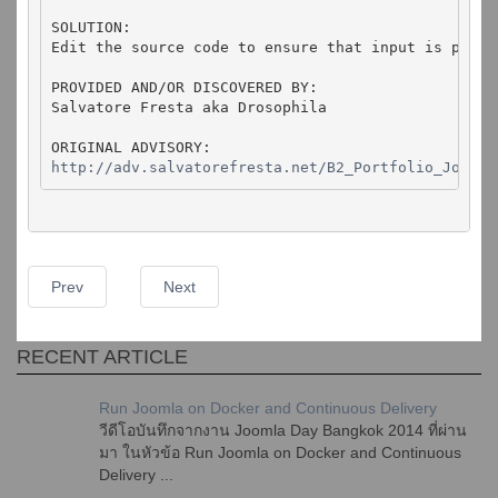
SOLUTION:

Edit the source code to ensure that input is proper
PROVIDED AND/OR DISCOVERED BY:

Salvatore Fresta aka Drosophila

http://adv.salvatorefresta.net/B2_Portfolio_Joomla
Prev
Next
RECENT ARTICLE
Run Joomla on Docker and Continuous Delivery
วีดีโอบันทึกจากงาน Joomla Day Bangkok 2014 ที่ผ่าน
มา ในหัวข้อ Run Joomla on Docker and Continuous
Delivery ...