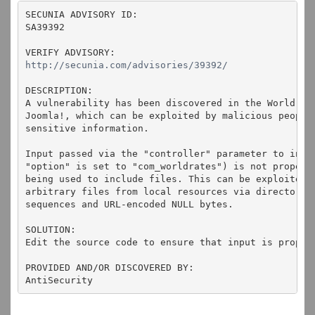
SECUNIA ADVISORY ID:
SA39392
VERIFY ADVISORY:
http://secunia.com/advisories/39392/
DESCRIPTION:
A vulnerability has been discovered in the World Ra
Joomla!, which can be exploited by malicious people
sensitive information.
Input passed via the "controller" parameter to inde
"option" is set to "com_worldrates") is not properl
being used to include files. This can be exploited 
arbitrary files from local resources via directory 
sequences and URL-encoded NULL bytes.
SOLUTION:
Edit the source code to ensure that input is proper
PROVIDED AND/OR DISCOVERED BY:
AntiSecurity