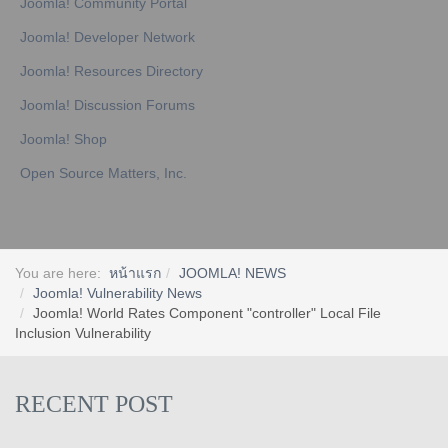
Joomla! Community Portal
Joomla! Developer Network
Joomla! Resources Directory
Joomla! Discussion Forums
Joomla! Shop
Open Source Matters, Inc.
You are here:
หน้าแรก
JOOMLA! NEWS
Joomla! Vulnerability News
Joomla! World Rates Component "controller" Local File
Inclusion Vulnerability
RECENT POST