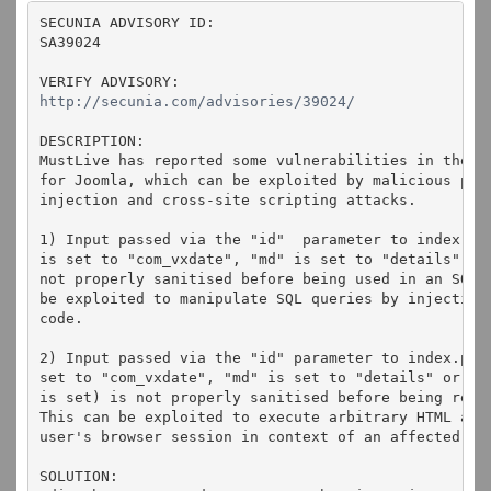
SECUNIA ADVISORY ID:
SA39024
VERIFY ADVISORY:
http://secunia.com/advisories/39024/
DESCRIPTION:
MustLive has reported some vulnerabilities in the V
for Joomla, which can be exploited by malicious peo
injection and cross-site scripting attacks.
1) Input passed via the "id"  parameter to index.ph
is set to "com_vxdate", "md" is set to "details", a
not properly sanitised before being used in an SQL 
be exploited to manipulate SQL queries by injecting
code.
2) Input passed via the "id" parameter to index.php
set to "com_vxdate", "md" is set to "details" or "e
is set) is not properly sanitised before being retu
This can be exploited to execute arbitrary HTML and
user's browser session in context of an affected si
SOLUTION: