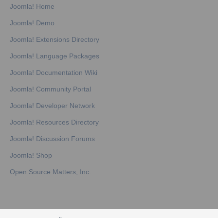
Joomla! Home
Joomla! Demo
Joomla! Extensions Directory
Joomla! Language Packages
Joomla! Documentation Wiki
Joomla! Community Portal
Joomla! Developer Network
Joomla! Resources Directory
Joomla! Discussion Forums
Joomla! Shop
Open Source Matters, Inc.