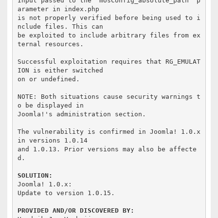
Input passed to the "mosConfig_absolute_path" p
arameter in index.php

is not properly verified before being used to i
nclude files. This can

be exploited to include arbitrary files from ex
ternal resources.

Successful exploitation requires that RG_EMULAT
ION is either switched

on or undefined.

NOTE: Both situations cause security warnings t
o be displayed in

Joomla!'s administration section.

The vulnerability is confirmed in Joomla! 1.0.x 
in versions 1.0.14

and 1.0.13. Prior versions may also be affecte
d.

SOLUTION:
Joomla! 1.0.x:

Update to version 1.0.15.

PROVIDED AND/OR DISCOVERED BY: