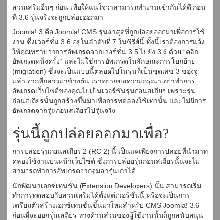
ส่วนเสริมอื่นๆ ก่อน เพื่อให้แน่ใจว่าสามารถทำงานเข้ากันได้ดี ก่อน
ที่ 3.6 รุ่นจริงจะถูกปล่อยออกมา
Joomla! 3 คือ Joomla! CMS รุ่นล่าสุดที่ถูกปล่อยออกมาเพื่อการใช้
งาน ซึ่งเวอร์ชั่น 3.6 อยู่ในลำดับที่ 7 ในซีรี่ย์นี้ ทั้งนี้เราต้องการแจ้ง
ให้คุณทราบว่าการอัพเกรดจากเวอร์ชั่น 3.5 ไปยัง 3.6 ด้วย “คลิก
อัพเกรดหนึ่งครั้ง“ และไม่ใช่การอัพเกรดในลักษณะการโยกย้าย
(migration) ซึ่งจะเป็นแบบนี้ตลอดไปในรุ่นที่เป็นชุดเลข 3 ของจู
มล่า จากที่กล่าวมาข้างต้น เราอยากขอความกรุณา อย่าทำการ
อัพเกรดเว็บไซต์ของคุณไปเป็นเวอร์ชั่นรุ่นก่อนสเถียร เพราะรุ่น
ก่อนสเถียรนั้นถูกสร้างขึ้นมาเพื่อการทดลองใช้เท่านั้น และไม่มีการ
อัพเกรดจากรุ่นก่อนสเถียรไปรุ่นจริง
รุ่นนี้ถูกปล่อยออกมาเพื่อ?
การปล่อยรุ่นก่อนสเถียร 2 (RC 2) นี้ เป็นแค่เพียงการปล่อยที่นำมาท
ดลองใช้งานบนหน้าเว็บไซต์ ซึ่งการปล่อยรุ่นก่อนสเถียรนั้นจะไม่
สามารถทำการอัพเกรดจากจูมล่ารุ่นเก่าได้
นักพัฒนาเอกซ์เทนชั่น (Extension Developers) นั้น สามารถเริ่ม
ทำการทดสอบกับส่วนเสริมได้ตั้งแต่เวอร์ชั่นนี้ หรือจะเป็นการ
เตรียมตัวสร้างเอกซ์เทนชั่นขึ้นมาใหม่สำหรับ CMS Joomla! 3.6
ก่อนที่จะออกรุ่นเสถียร ทางด้านส่วนของผู้ใช้งานนั้นก็ถูกสนับสนุน