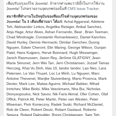
เพื่อปรับปรุงแก้ไข Joomla!. ถ้าหากท่านพบว่ามีบั๊กในการใช้งาน
Joomla! โปรดรายงานจุดบกพร่องนั้นที่
CMS Issue Tracker
.
สมาชิกที่ทำงานในปัจจุบันของทีมแก้ไขด้านจุดบกพร่องของ
Joomla! ใน 3 เดือนที่ผ่านมา ได้แก่:
Achal Aggarwal, Adelene
Teh, Aleksander Linkov, Angelika Reisiger, Anibal Sanchez,
Anja Hage, Artur Alves, Ashan Fernando, Beat , Brian Teeman,
Chad Windnagle, Constantin Romankiewicz, Daniel Kanchev,
David Hurley, Dennis Hermacki, Dimitar Genchev, Duong
Nguyen, Edwin Cheront, Elin Waring, George Wilson, Gunjan
Patel, Hans Kuijpers, Hervé Boinnard, Hugh Messenger,
Janich Rasmussen, Jason Rey, Jérôme GLATIGNY, Jean-
Marie Simonet, Jern Wei Tan, Jerri Christiansen, Jozsef Tamas
Herczeg, Khai Vu Dinh, klas 10, landor landor, Lao Neo, Lara
Petersen, Le Van Thuyet, Loc Le Minh, Lu Nguyen, Marc
Antoine Thevenet, Marijke Stuivenberg, Mario Proenca, Mark
Dexter, Mark Lee, Matias Aguirre, Michael Babker, Mihail
Irintchev, Mike Biolsi, Mike Veeckmans, Nha Bui, Nicholas
Dionysopoulos, Nick Savov, Nik Faris Akmal, Ofer Cohen, Olaf
Offick, Patrick Alt, Peter Martin, Peter van Westen, Peter
Wiseman, Piotr Konieczny, Radek Suski, Richard McDaniel,
Rob de Cleen, Robert Deutz, Robert Gastaud, Roberto
Segura, Roland Dalmulder, Ronni Christiansen, Sam Teh,