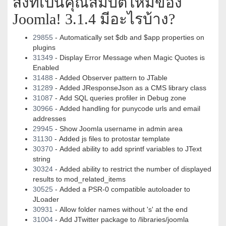
สิ่งที่เป็นคุณสมบัติใหม่ของ
Joomla! 3.1.4 มีอะไรบ้าง?
29855
- Automatically set $db and $app properties on
plugins
31349
- Display Error Message when Magic Quotes is
Enabled
31488
- Added Observer pattern to JTable
31289
- Added JResponseJson as a CMS library class
31087
- Add SQL queries profiler in Debug zone
30966
- Added handling for punycode urls and email
addresses
29945
- Show Joomla username in admin area
31130
- Added js files to protostar template
30370
- Added ability to add sprintf variables to JText
string
30324
- Added ability to restrict the number of displayed
results to mod_related_items
30525
- Added a PSR-0 compatible autoloader to
JLoader
30931
- Allow folder names without 's' at the end
31004
- Add JTwitter package to /libraries/joomla