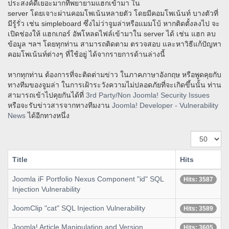
ประสงค์ดีเยอะมากที่พยายามแฮกเข้ามา ใน
server โดยเจาะผ่านคอมโพเน้นหลายตัว โดยมีคอมโพเน้นท์ บางตัวที่
มีรู้รั่ว เช่น simpleboard ซึ่งไม่ว่าจูมล่าหรือแมมโบ้ หากติดตั้งลงไป จะ
เปิดช่องให้ แฮกเกอร์ อัพโหลดไฟล์เข้ามาใน server ได้ เช่น แฮก ลบ
ข้อมูล ฯลฯ โดยทุกท่าน สามารถติดตาม ตรวจสอบ และหาวิธีแก้ปัญหา
คอมโพเน้นท์ต่างๆ ที่ใช้อยู่ ได้จากรายการด้านล่างนี้
หากทุกท่าน ต้องการที่จะติดต่ามข่าว ในภาคภาษาอังกฤษ หรือพูดคุยกับ
ทางทีมของจูมล่า ในการเฝ้าระวังความไม่ปลอดภัยที่จะเกิดขึ้นนั้น ท่าน
สามารถเข้าไปคุยกันได้ที่
3rd Party/Non Joomla! Security Issues
หรือจะรับข่าวสารจากทางทีมงาน
Joomla! Developer - Vulnerability
News
ได้อีกทางหนึ่ง
Display
#
Title
Hits
Joomla iF Portfolio Nexus Component "id" SQL
Hits: 3587
Injection Vulnerability
JoomClip "cat" SQL Injection Vulnerability
Hits: 3589
Joomla! Article Manipulation and Version
Hits: 3605