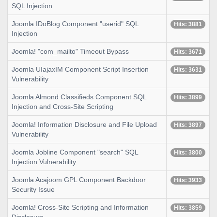
SQL Injection
Joomla IDoBlog Component "userid" SQL
Hits: 3881
Injection
Joomla! "com_mailto" Timeout Bypass
Hits: 3671
Joomla UIajaxIM Component Script Insertion
Hits: 3631
Vulnerability
Joomla Almond Classifieds Component SQL
Hits: 3899
Injection and Cross-Site Scripting
Joomla! Information Disclosure and File Upload
Hits: 3897
Vulnerability
Joomla Jobline Component "search" SQL
Hits: 3800
Injection Vulnerability
Joomla Acajoom GPL Component Backdoor
Hits: 3933
Security Issue
Joomla! Cross-Site Scripting and Information
Hits: 3859