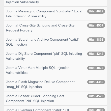
Injection Vulnerability
Joomla Messaging Component "controller" Local
Hits: 4089
File Inclusion Vulnerability
Joomla! Cross-Site Scripting and Cross-Site
Hits: 4507
Request Forgery
Joomla Search and Archive Component "catid"
Hits: 3891
SQL Injection
Joomla DigiStore Component "pid" SQL Injecting
Hits: 4242
Vulnerability
Joomla VirtueMart Multiple SQL Injection
Hits: 4824
Vulnerabilities
Joomla Flash Magazine Deluxe Component
Hits: 4350
"mag_id" SQL Injection
Joomla BazaarBuilder Shopping Cart
Hits: 4529
Component "cid" SQL Injection
Joomla Eventing Component "catid" SQL
Hits: 4089