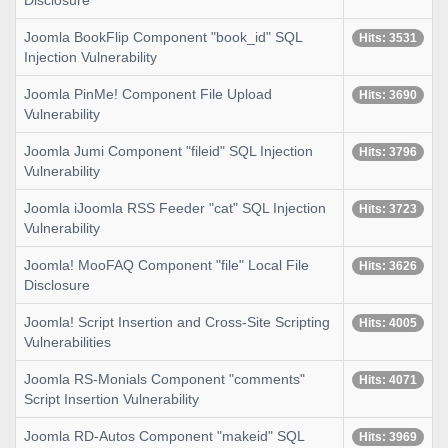
Disclosure
Joomla BookFlip Component "book_id" SQL
Hits: 3531
Injection Vulnerability
Joomla PinMe! Component File Upload
Hits: 3690
Vulnerability
Joomla Jumi Component "fileid" SQL Injection
Hits: 3796
Vulnerability
Joomla iJoomla RSS Feeder "cat" SQL Injection
Hits: 3723
Vulnerability
Joomla! MooFAQ Component "file" Local File
Hits: 3626
Disclosure
Joomla! Script Insertion and Cross-Site Scripting
Hits: 4005
Vulnerabilities
Joomla RS-Monials Component "comments"
Hits: 4071
Script Insertion Vulnerability
Joomla RD-Autos Component "makeid" SQL
Hits: 3969