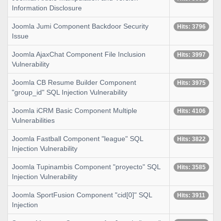
Information Disclosure
Joomla Jumi Component Backdoor Security
Hits: 3796
Issue
Joomla AjaxChat Component File Inclusion
Hits: 3997
Vulnerability
Joomla CB Resume Builder Component
Hits: 3975
"group_id" SQL Injection Vulnerability
Joomla iCRM Basic Component Multiple
Hits: 4106
Vulnerabilities
Joomla Fastball Component "league" SQL
Hits: 3822
Injection Vulnerability
Joomla Tupinambis Component "proyecto" SQL
Hits: 3585
Injection Vulnerability
Joomla SportFusion Component "cid[0]" SQL
Hits: 3911
Injection