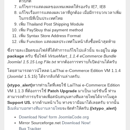
ตัวปกติ
แก้ไขการแสดงผลของเทมเพลตให้รองรับ IE7, IE8
แก้ไขเรื่องการแสดงผลเวลาที่ถูกต้อง เมื่อมีการบวกเวลาเพิ่ม
ในกรณีที่เป็นประเทศไทย
เพิ่ม Thailand Post Shipping Module
เพิ่ม PaySbuy thai payment method
เพิ่ม Syntax Store Address Format
เพิ่ม Function แสดงผลประเทศในหน้าสั่งซื้อหน้าสุดท้าย
ซึ่งรายละเอียดของไฟล์ที่ได้ทำการแก้ไขไปแล้วนั้น จะอยู่ใน
zip
package
ครับ ชื่อไฟล์
VirtueMart_1.1.4 eCommerce Bundle
Joomla! 1.5.15 Log File.txt
หากต้องการทราบก็เปิดอ่านได้ครับ
โดยสามารถดาวน์โหลด LaiThai e-Commerce Edition VM 1.1.4
(Joomla! 1.5.15) ได้จากลิงก์ด้านล่างครับ.
{xtypo_alert}
หากท่านใดที่เคยใช้ LaiThai e-Commerce Edition
VM 1.1.3 ที่ต้องการใช้
Patch Upgrade
มาเป็นเวอร์ชันนี้ ท่าน
สามารถทำการบริจาคเพื่อสนับสนุนทางทีมลายไทยได้จากโมดูล
Support US.
จากด้านหน้าเว็บ ทางขวามือมาได้เลยครับ จากนั้น
อีเมล์มาบอกทางทีมงานลายไทย
จะจัดทำให้ครับ.
{/xtypo_alert}
Download Now! form JoomlaCode.org
Mirror Sourceforge.net
Download Now!
Bug Tracker